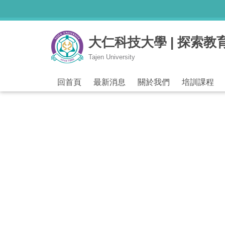
跳
到
主
大仁科技大學 | 探索教
要
內
Tajen University
容
區
回首頁
最新消息
關於我們
培訓課程