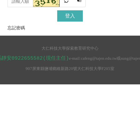
登入
忘記密碼
大仁科技大學探索教育研究中心
馮靜安0922655582(現任主任)
e-mail:
cafeng@tajen.edu.tw或sung@tajen
907
屏東縣鹽埔鄉維新路20號大仁科技大學F205室